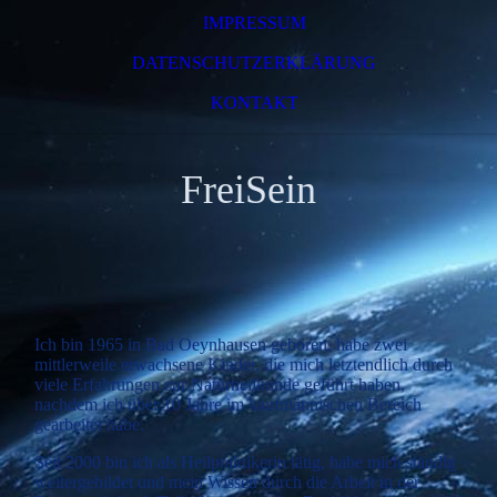
IMPRESSUM
DATENSCHUTZERKLÄRUNG
KONTAKT
FreiSein
Ich bin 1965 in Bad Oeynhausen geboren, habe zwei
mittlerweile erwachsene Kinder, die mich letztendlich durch
viele Erfahrungen zur Naturheilkunde geführt haben,
nachdem ich über 10 Jahre im kaufmännischen Bereich
gearbeitet habe.
Seit 2000 bin ich als Heilpraktikerin tätig, habe mich ständig
weitergebildet und mein Wissen durch die Arbeit in der