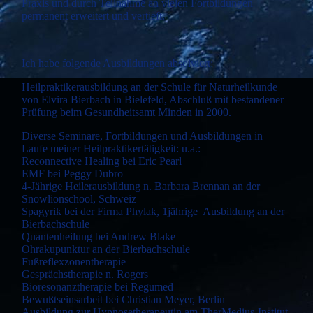
Praxis und durch Teilnahme an vielen Fortbildungen
permanent erweitert und vertieft.
Ich habe folgende Ausbildungen absolviert:
Heilpraktikerausbildung an der Schule für Naturheilkunde
von Elvira Bierbach in Bielefeld, Abschluß mit bestandener
Prüfung beim Gesundheitsamt Minden in 2000.
Diverse Seminare, Fortbildungen und Ausbildungen in
Laufe meiner Heilpraktikertätigkeit: u.a.:
Reconnective Healing bei Eric Pearl
EMF bei Peggy Dubro
4-Jährige Heilerausbildung n. Barbara Brennan an der
Snowlionschool, Schweiz
Spagyrik bei der Firma Phylak, 1jährige Ausbildung an der
Bierbachschule
Quantenheilung bei Andrew Blake
Ohrakupunktur an der Bierbachschule
Fußreflexzonentherapie
Gesprächstherapie n. Rogers
Bioresonanztherapie bei Regumed
Bewußtseinsarbeit bei Christian Meyer, Berlin
Ausbildung zur Hypnosetherapeutin am TherMedius-Institut